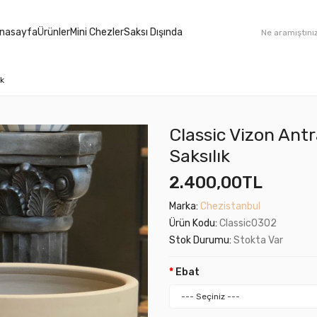
nasayfa
Ürünler
Mini Chezler
Saksı Dışında
ık
Classic Vizon Ant
Saksılık
2.400,00TL
Marka:
Chezistanbul
Ürün Kodu:
Classic0302
Stok Durumu:
Stokta Var
Ebat