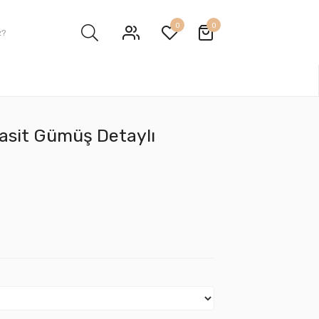
0
0
rasit Gümüş Detaylı