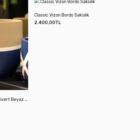
Classic Vizon Bordo Saksılık
2.400,00TL
Mez
Zo Vizon Lacivert Beyaz Detaylı Saksılık
Mezzo Kırmızı Vizon
2.400,00TL